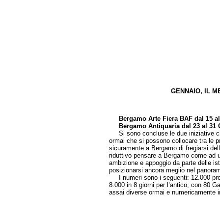
GENNAIO, IL 
di Cri
Bergamo Arte Fiera BAF dal 15 a
Bergamo Antiquaria dal 23 al 31
Si sono concluse le due iniziative che 
ormai che si possono collocare tra le pr
sicuramente a Bergamo di fregiarsi della
riduttivo pensare a Bergamo come ad un
ambizione e appoggio da parte delle isti
posizionarsi ancora meglio nel panora
I numeri sono i seguenti: 12.000 prese
8.000 in 8 giorni per l’antico, con 80 G
assai diverse ormai e numericamente inf