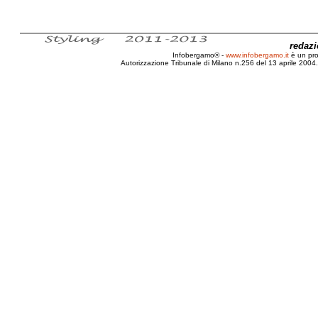
redaz
Infobergamo® -
www.infobergamo.it
è un pr
Autorizzazione Tribunale di Milano n.256 del 13 aprile 2004. 
Bergamo, Arte, Fiera, BAF, 2010, Sergio Ra