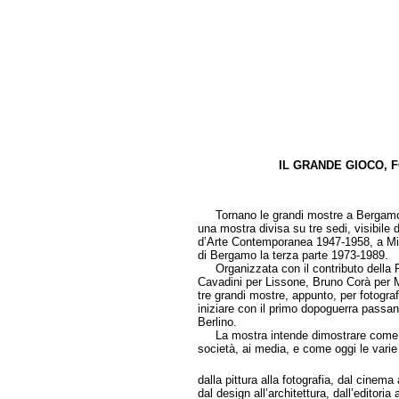
IL GRANDE GIOCO, F
di Cri
Tornano le grandi mostre a Bergamo, “
una mostra divisa su tre sedi, visibile
d’Arte Contemporanea 1947-1958, a M
di Bergamo la terza parte 1973-1989.
Organizzata con il contributo della Re
Cavadini per Lissone, Bruno Corà per M
tre grandi mostre, appunto, per fotogr
iniziare con il primo dopoguerra passan
Berlino.
La mostra intende dimostrare come l’ar
società, ai media, e come oggi le varie
dalla pittura alla fotografia, dal cinema
dal design all’architettura, dall’editoria a