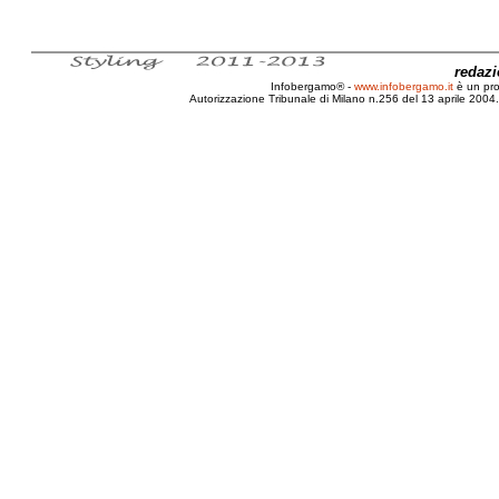
redaz
Infobergamo® -
www.infobergamo.it
è un pr
Autorizzazione Tribunale di Milano n.256 del 13 aprile 2004. 
Milano, GAMeC, Bergamo, Lissone, Il grande Gioco, Fo