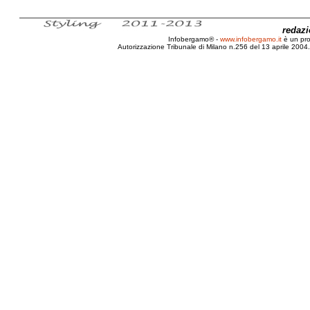
redaz
Infobergamo® -
www.infobergamo.it
è un pr
Autorizzazione Tribunale di Milano n.256 del 13 aprile 2004. 
Bergamo, Festa, Nazionale, Alpina, Alpini, Raduno