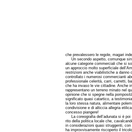
che prevalessero le regole, magari indebo
Un secondo aspetto, comunque sintoma
alcune categorie commerciali che si son
un approccio molto superficiale dell’Am
restrizioni anche viabilistiche a danno
controllato i numerosi commercianti abus
professionale celerità, carri, carretti, b
che ha invaso le vie cittadine. Anche i
rappresentano un terreno minato nel qu
opinione che si spegne nella pomposit
significato quasi catartico, a testimon
la loro stessa natura, alimentare polemi
condivisione e di alticcia allegria etil
concesso piangere!
La coreografia dell’adunata si è poi 
rito della politica locale che, cavalc
in considerazioni quasi struggenti, co
ha improvvisamente riscoperto il tricolor