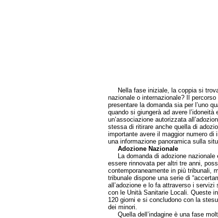
Nella fase iniziale, la coppia si trova
nazionale o internazionale? Il percorso
presentare la domanda sia per l’uno qua
quando si giungerà ad avere l’idoneità e
un’associazione autorizzata all’adozion
stessa di ritirare anche quella di adoz
importante avere il maggior numero di in
una informazione panoramica sulla situ
Adozione Nazionale
La domanda di adozione nazionale è va
essere rinnovata per altri tre anni, p
contemporaneamente in più tribunali, ma 
tribunale dispone una serie di “accertame
all’adozione e lo fa attraverso i servizi 
con le Unità Sanitarie Locali. Queste in
120 giorni e si concludono con la stes
dei minori.
Quella dell’indagine è una fase molto d