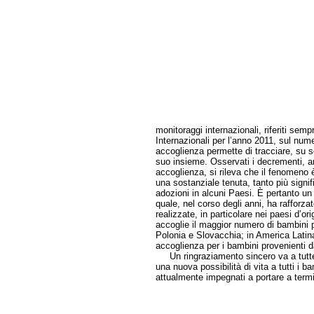
monitoraggi internazionali, riferiti se
Internazionali per l’anno 2011, sul nume
accoglienza permette di tracciare, su 
suo insieme. Osservati i decrementi, anc
accoglienza, si rileva che il fenomeno è
una sostanziale tenuta, tanto più signi
adozioni in alcuni Paesi. È pertanto un r
quale, nel corso degli anni, ha rafforz
realizzate, in particolare nei paesi d’ori
accoglie il maggior numero di bambini p
Polonia e Slovacchia; in America Latina 
accoglienza per i bambini provenienti d
Un ringraziamento sincero va a tutte 
una nuova possibilità di vita a tutti i 
attualmente impegnati a portare a termin