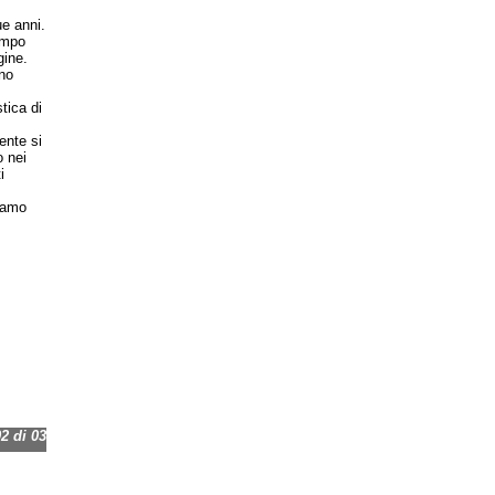
ue anni.
empo
gine.
no
tica di
ente si
o nei
i
iamo
 di 03