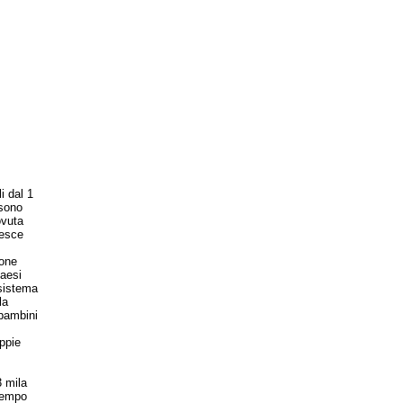
i dal 1
 sono
ovuta
resce
ione
Paesi
“sistema
la
 bambini
ppie
 mila
 tempo