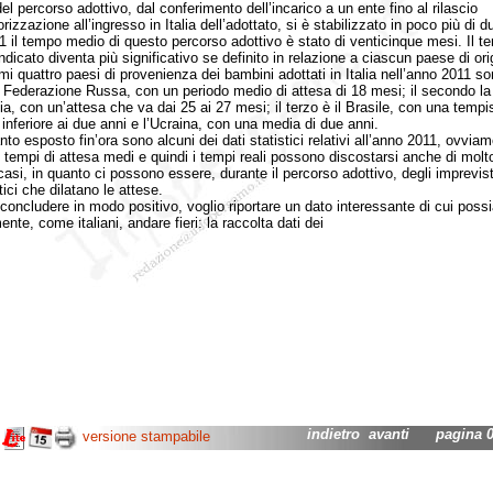
l percorso adottivo, dal conferimento dell’incarico a un ente fino al rilascio
orizzazione all’ingresso in Italia dell’adottato, si è stabilizzato in poco più di d
1 il tempo medio di questo percorso adottivo è stato di venticinque mesi. Il t
dicato diventa più significativo se definito in relazione a ciascun paese di ori
 quattro paesi di provenienza dei bambini adottati in Italia nell’anno 2011 so
la Federazione Russa, con un periodo medio di attesa di 18 mesi; il secondo la
a, con un’attesa che va dai 25 ai 27 mesi; il terzo è il Brasile, con una tempis
inferiore ai due anni e l’Ucraina, con una media di due anni.
esposto fin’ora sono alcuni dei dati statistici relativi all’anno 2011, ovviam
di tempi di attesa medi e quindi i tempi reali possono discostarsi anche di molt
 casi, in quanto ci possono essere, durante il percorso adottivo, degli imprevist
ici che dilatano le attese.
cludere in modo positivo, voglio riportare un dato interessante di cui poss
nte, come italiani, andare fieri: la raccolta dati dei
indietro
avanti
pagina 02
versione stampabile