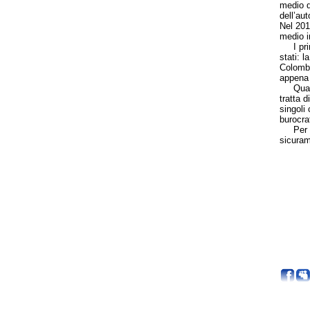
medio de
dell’aut
Nel 201
medio in
I primi
stati: 
Colombi
appena 
Quanto 
tratta 
singoli
burocrat
Per con
sicurame