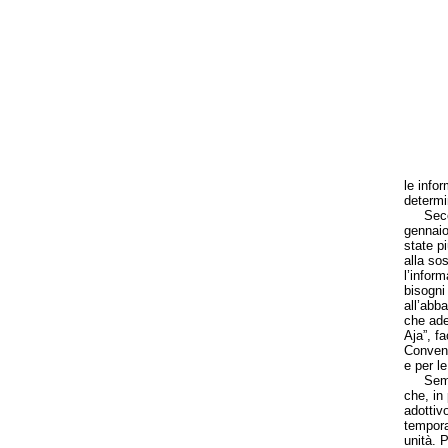
le infor
determi
Secondo
gennaio
state p
alla sos
l’infor
bisogni 
all’abb
che ade
Aja”, f
Convenz
e per le
Sempre 
che, in
adottiv
tempora
unità. 