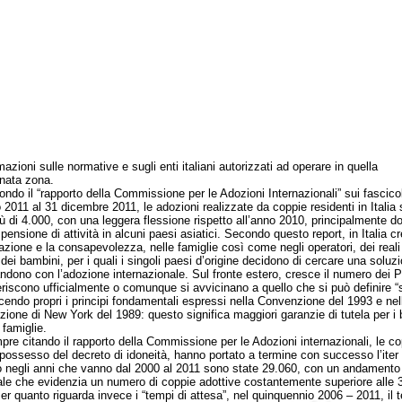
mazioni sulle normative e sugli enti italiani autorizzati ad operare in quella
nata zona.
 il “rapporto della Commissione per le Adozioni Internazionali” sui fascicol
 2011 al 31 dicembre 2011, le adozioni realizzate da coppie residenti in Italia
iù di 4.000, con una leggera flessione rispetto all’anno 2010, principalmente d
pensione di attività in alcuni paesi asiatici. Secondo questo report, in Italia c
mazione e la consapevolezza, nelle famiglie così come negli operatori, dei reali
dei bambini, per i quali i singoli paesi d’origine decidono di cercare una soluz
andono con l’adozione internazionale. Sul fronte estero, cresce il numero dei 
riscono ufficialmente o comunque si avvicinano a quello che si può definire 
acendo propri i principi fondamentali espressi nella Convenzione del 1993 e nel
ione di New York del 1989: questo significa maggiori garanzie di tutela per i
 famiglie.
citando il rapporto della Commissione per le Adozioni internazionali, le co
 possesso del decreto di idoneità, hanno portato a termine con successo l’iter
o negli anni che vanno dal 2000 al 2011 sono state 29.060, con un andamento
le che evidenzia un numero di coppie adottive costantemente superiore alle 3
Per quanto riguarda invece i “tempi di attesa”, nel quinquennio 2006 – 2011, il