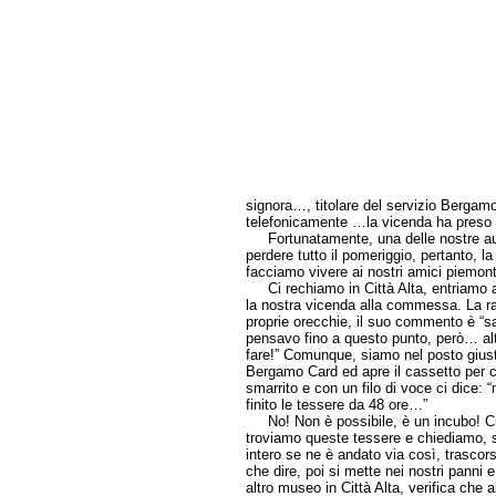
signora…, titolare del servizio Bergamo
telefonicamente …la vicenda ha preso 
Fortunatamente, una delle nostre aut
perdere tutto il pomeriggio, pertanto, la
facciamo vivere ai nostri amici piemon
Ci rechiamo in Città Alta, entriamo a
la nostra vicenda alla commessa. La rag
proprie orecchie, il suo commento è “s
pensavo fino a questo punto, però… altr
fare!” Comunque, siamo nel posto giusto
Bergamo Card ed apre il cassetto per
smarrito e con un filo di voce ci dice:
finito le tessere da 48 ore…”
No! Non è possibile, è un incubo! Ci r
troviamo queste tessere e chiediamo, s
intero se ne è andato via così, trascor
che dire, poi si mette nei nostri panni e
altro museo in Città Alta, verifica che a