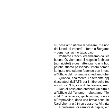
sì, possiamo ritirare le tessere, ma non
dal lunedì al venerdì – forse a Bergamo
– bensì dal vicino tabaccaio.
Voltiamo i tacchi ed andiamo dall’ese
buona. Ovviamente, il negozio è chiuso, 
(non ridete!) e così attendiamo una buo
perché stiamo passando l’intero pomerigg
la figura che stiamo facendo con i nostri
all’Ufficio del Turismo e chiediamo che
Quando, finalmente, l’esercente appa
rilasciatoci dall’ATB per il ritiro delle 
apostrofa: “Ok, io vi do le tessere, ma
Non ci possiamo credere! Un altro pro
all’Ufficio del Turismo… sbottiamo. “Ten
soldi!” La ragazza, gentilissima, non sa
all’improvviso, dopo una breve consult
Card che ha già in un cassetto. Alla riap
Il problema, ci sembra di capire, è ch