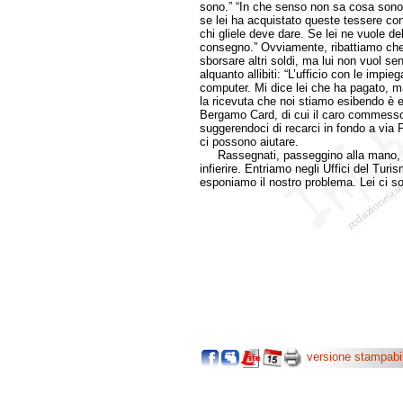
sono.” “In che senso non sa cosa sono?”
se lei ha acquistato queste tessere con
chi gliele deve dare. Se lei ne vuole del
consegno.” Ovviamente, ribattiamo che
sborsare altri soldi, ma lui non vuol se
alquanto allibiti: “L’ufficio con le impi
computer. Mi dice lei che ha pagato, 
la ricevuta che noi stiamo esibendo è 
Bergamo Card, di cui il caro commesso
suggerendoci di recarci in fondo a via P
ci possono aiutare.
Rassegnati, passeggino alla mano, perc
infierire. Entriamo negli Uffici del Tur
esponiamo il nostro problema. Lei ci sor
versione stampabi