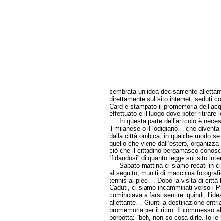
sembrata un idea decisamente allettant
direttamente sul sito internet, sedut
Card e stampato il promemoria dell’acqu
effettuato e il luogo dove poter ritirare l
In questa parte dell’articolo è necessa
il milanese o il lodigiano… che diventa
dalla città orobica, in qualche modo se la
quello che viene dall’estero, organizza
ciò che il cittadino bergamasco conosce,
“fidandosi” di quanto legge sul sito inte
Sabato mattina ci siamo recati in citt
al seguito, muniti di macchina fotogr
tennis ai piedi… Dopo la visita di città 
Caduti, ci siamo incamminati verso i Pro
cominciava a farsi sentire, quindi, l’ide
allettante… Giunti a destinazione entria
promemoria per il ritiro. Il commesso all
borbotta: “beh, non so cosa dirle. Io l