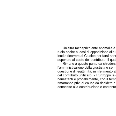
Un’altra raccapricciante anomalia è st
ruolo anche ai casi di opposizione all
inutile ricorrere al Giudice per farsi an
superiore al costo del contributo, il qua
Rimane a questo punto da chiedersi q
l’amministrazione della giustizia e se m
questione di legittimità, in riferimento a
del contributo unificato !? Purtroppo la
benestanti e probabilmente, con il tem
rimarranno privi di cause da decidere e
connesse alla contribuzione e contenu