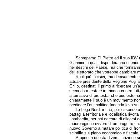
Scomparso Di Pietro ed il suo IDV res
Giannino, i quali disperderanno ulterio
nei destini del Paese, ma che forniranno
dell’elettorato che vorrebbe cambiare m
Ruoli più incisivi, ma decisamente aut
attuale presidente della Regione Pugli
Grillo, destinati il primo a ricercare un
secondo a restare in trincea contro tutto
alternativa di protesta, che può estern
chiaramente il suo è un movimento non
predicare l’antipolitica facendo leva su
La Lega Nord, infine, pur essendo una c
battaglia territoriale e localistica rivo
Lombardia, per poi cercare di allearsi c
macroregione ovvero di un progetto che s
nuovo Governo a mutare politica di fron
scintille sul piano economico e fiscale.
Proprio in questa diversificazione si a