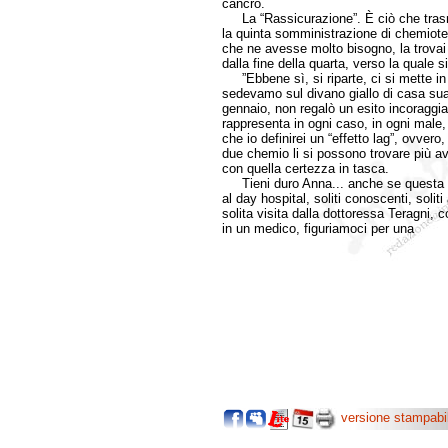
cancro.
La “Rassicurazione”. È ciò che trasmi
la quinta somministrazione di chemioter
che ne avesse molto bisogno, la trovai
dalla fine della quarta, verso la quale 
”Ebbene sì, si riparte, ci si mette in
sedevamo sul divano giallo di casa sua 
gennaio, non regalò un esito incoraggian
rappresenta in ogni caso, in ogni male,
che io definirei un “effetto lag”, ovvero
due chemio li si possono trovare più a
con quella certezza in tasca.
Tieni duro Anna... anche se questa volt
al day hospital, soliti conoscenti, soliti
solita visita dalla dottoressa Teragni,
in un medico, figuriamoci per una
versione stampabi