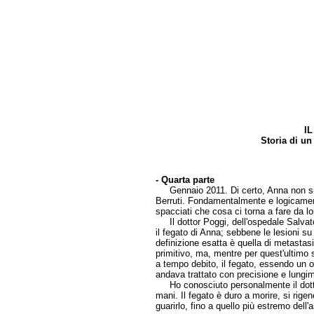
I
Storia di un
di Grazian
- Quarta parte
( Pa
Gennaio 2011. Di certo, Anna non si sa
Berruti. Fondamentalmente e logicamen
spacciati che cosa ci torna a fare da lo
Il dottor Poggi, dell'ospedale Salvat
il fegato di Anna; sebbene le lesioni s
definizione esatta è quella di metastas
primitivo, ma, mentre per quest'ultimo 
a tempo debito, il fegato, essendo un or
andava trattato con precisione e lungim
Ho conosciuto personalmente il dotto
mani. Il fegato è duro a morire, si rigen
guarirlo, fino a quello più estremo dell