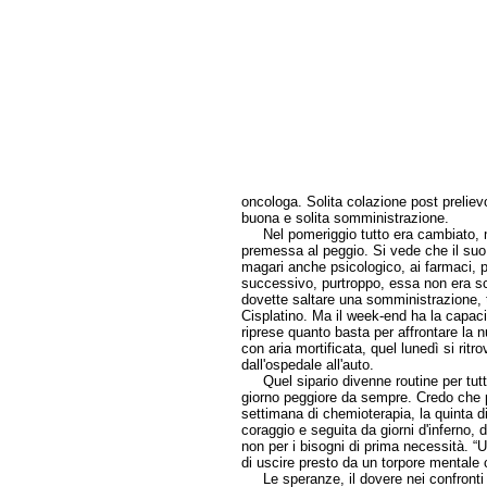
oncologa. Solita colazione post preliev
buona e solita somministrazione.
Nel pomeriggio tutto era cambiato, m
premessa al peggio. Si vede che il su
magari anche psicologico, ai farmaci, pe
successivo, purtroppo, essa non era sce
dovette saltare una somministrazione, tr
Cisplatino. Ma il week-end ha la capacit
riprese quanto basta per affrontare la n
con aria mortificata, quel lunedì si ritro
dall'ospedale all'auto.
Quel sipario divenne routine per tutti e
giorno peggiore da sempre. Credo che 
settimana di chemioterapia, la quinta di 
coraggio e seguita da giorni d'inferno, 
non per i bisogni di prima necessità. “
di uscire presto da un torpore mentale 
Le speranze, il dovere nei confronti di