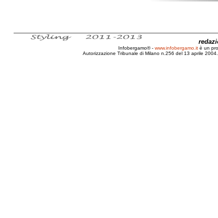
redaz
Infobergamo® -
www.infobergamo.it
è un pr
Autorizzazione Tribunale di Milano n.256 del 13 aprile 2004. 
Bergamo, Narrativa, Reple, Pelo, Fulv