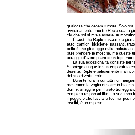
qualcosa che genera rumore. Solo ora a
avvicinamento, mentre Reple scatta giù 
ciò che poi si rivela essere un motorin
È così che Reple trascorre le giornate
auto, camion, biciclette, passanti, tratt
bello è che gli sfugge nulla, abbaia anc
pure prendere le mosche, ma queste ulti
coraggio d'avere paura di un topo morto
La sua eccezionalità consiste nel fatto
Si spiega dunque la sua corporatura cos
deserta, Reple è palesemente malinconi
del suo divertimento.
Durante l'ora in cui tutti noi mangiam
mostrando la voglia di salire in bracci
dorme, si aggira per il prato troneggian
completa responsabilità. La sua zona l
il peggio è che lascia le feci nei posti
insoliti, è un esperto