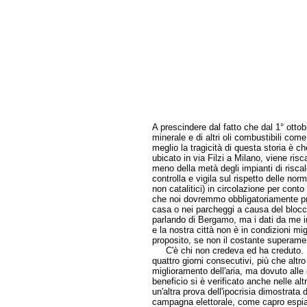
A prescindere dal fatto che dal 1° otto
minerale e di altri oli combustibili com
meglio la tragicità di questa storia è c
ubicato in via Filzi a Milano, viene ris
meno della metà degli impianti di risca
controlla e vigila sul rispetto delle no
non catalitici) in circolazione per cont
che noi dovremmo obbligatoriamente prefe
casa o nei parcheggi a causa del blocco
parlando di Bergamo, ma i dati da me i
e la nostra città non è in condizioni migl
proposito, se non il costante superament
C'è chi non credeva ed ha creduto. Il 
quattro giorni consecutivi, più che alt
miglioramento dell'aria, ma dovuto alle
beneficio si è verificato anche nelle al
un'altra prova dell'ipocrisia dimostrata
campagna elettorale, come capro espiat