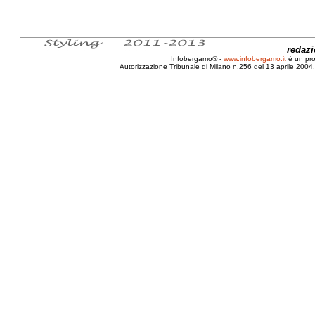
redaz
Infobergamo® -
www.infobergamo.it
è un pr
Autorizzazione Tribunale di Milano n.256 del 13 aprile 2004. 
Inquinamento, Aria, Polveri, Sottili, PM1