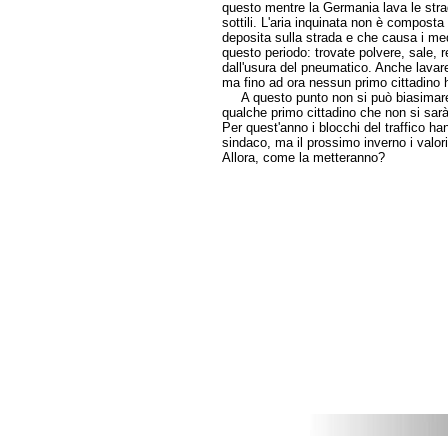
questo mentre la Germania lava le strad
sottili. L'aria inquinata non è compost
deposita sulla strada e che causa i med
questo periodo: trovate polvere, sale, re
dall'usura del pneumatico. Anche lavare 
ma fino ad ora nessun primo cittadino 
A questo punto non si può biasimare 
qualche primo cittadino che non si sar
Per quest'anno i blocchi del traffico ha
sindaco, ma il prossimo inverno i valor
Allora, come la metteranno?