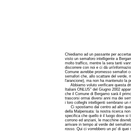
Chiediamo ad un passante per accertarci
visto un semaforo intelligente a Bergam
molto traffico, mentre la sera tanti van
discorrere con noi e ci dà un'informazion
Comune avrebbe promesso semafori con 
semafori che, allo scattare del verde,
l'arancione), ma non ha mantenuto la 
Abbiamo voluto verificare questa dritt
Italiani ONLUS" del Giugno 2002 appare 
che il Comune di Bergamo sarà il prim
trascorsi ormai diversi anni ma dei s
i loro colleghi intelligenti sembrano un
Ci spostiamo dal centro ad altri quart
della Malpensata: la nostra ricerca non 
specifica che quello è il luogo dove si 
corrono ed anziani, le macchine dovrebb
arrivare in tempo al verde del semaforo
rosso. Qui ci vorrebbero un po' di quei 