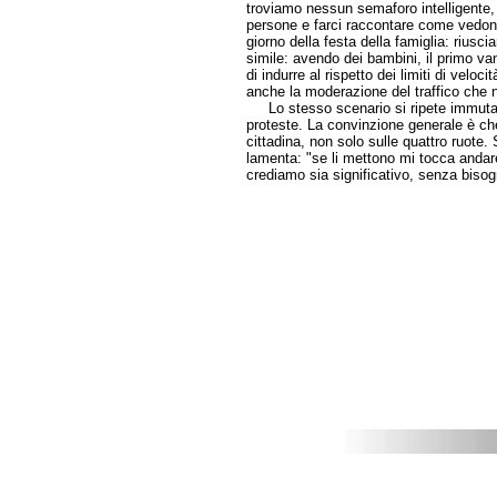
troviamo nessun semaforo intelligente
persone e farci raccontare come vedono 
giorno della festa della famiglia: rius
simile: avendo dei bambini, il primo va
di indurre al rispetto dei limiti di vel
anche la moderazione del traffico che 
Lo stesso scenario si ripete immutato
proteste. La convinzione generale è che 
cittadina, non solo sulle quattro ruot
lamenta: "se li mettono mi tocca andar
crediamo sia significativo, senza bisog