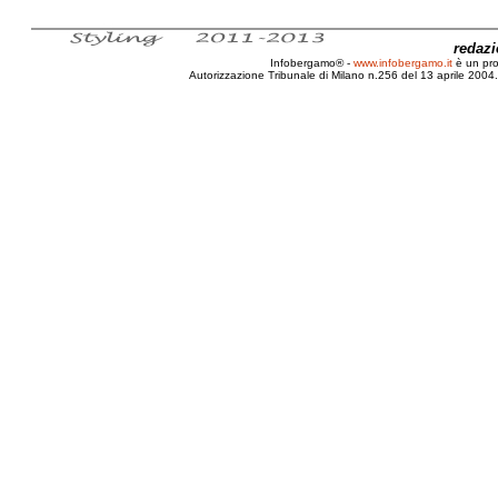
redaz
Infobergamo® -
www.infobergamo.it
è un pr
Autorizzazione Tribunale di Milano n.256 del 13 aprile 2004. 
Bergamo, Semafori, Intelligenti, Assenza, Utilità