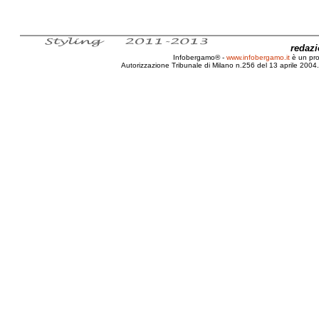
redaz
Infobergamo® -
www.infobergamo.it
è un pr
Autorizzazione Tribunale di Milano n.256 del 13 aprile 2004. 
Madrid, Sfilate, Modelle, Top Model, Anoressia, Bul