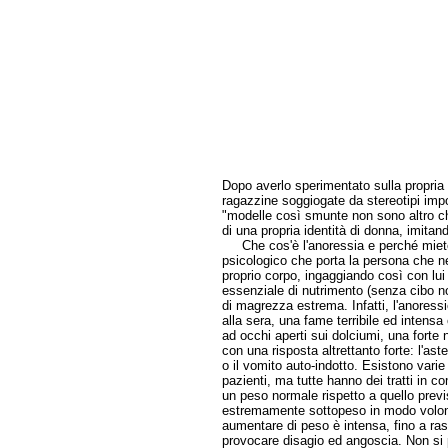
Dopo averlo sperimentato sulla propria 
ragazzine soggiogate da stereotipi impo
"modelle così smunte non sono altro ch
di una propria identità di donna, imitand
Che cos'è l'anoressia e perché miete c
psicologico che porta la persona che ne 
proprio corpo, ingaggiando così con lui u
essenziale di nutrimento (senza cibo n
di magrezza estrema. Infatti, l'anoress
alla sera, una fame terribile ed intensa
ad occhi aperti sui dolciumi, una forte
con una risposta altrettanto forte: l'ast
o il vomito auto-indotto. Esistono vari
pazienti, ma tutte hanno dei tratti in c
un peso normale rispetto a quello previst
estremamente sottopeso in modo volontar
aumentare di peso è intensa, fino a ras
provocare disagio ed angoscia. Non si p