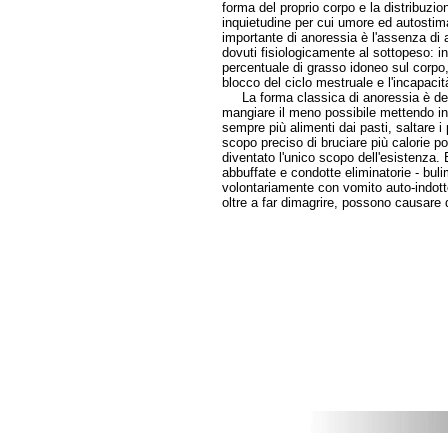
forma del proprio corpo e la distribuzio
inquietudine per cui umore ed autostima
importante di anoressia è l'assenza di 
dovuti fisiologicamente al sottopeso: i
percentuale di grasso idoneo sul corpo,
blocco del ciclo mestruale e l'incapacit
La forma classica di anoressia è detta
mangiare il meno possibile mettendo in a
sempre più alimenti dai pasti, saltare i 
scopo preciso di bruciare più calorie p
diventato l'unico scopo dell'esistenza. 
abbuffate e condotte eliminatorie - buli
volontariamente con vomito auto-indotto
oltre a far dimagrire, possono causare 