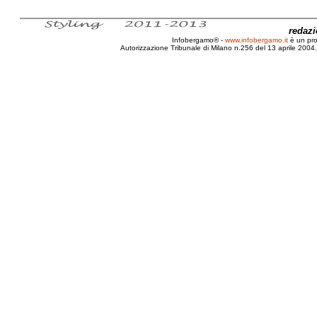
redaz
Infobergamo® -
www.infobergamo.it
è un pr
Autorizzazione Tribunale di Milano n.256 del 13 aprile 2004. 
Bergamo, Pontida, Graziano, Paolo, Vavassori, Novella,