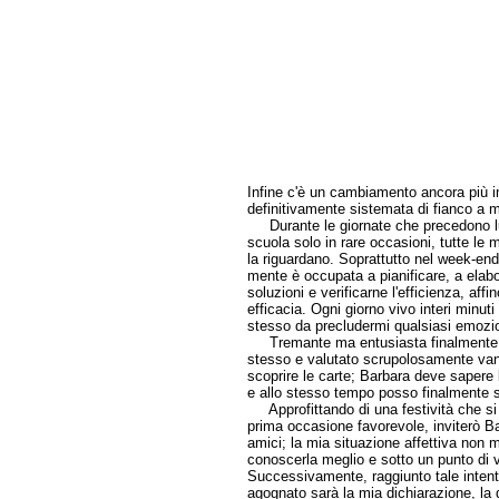
Infine c'è un cambiamento ancora più i
definitivamente sistemata di fianco a m
Durante le giornate che precedono lu
scuola solo in rare occasioni, tutte le 
la riguardano. Soprattutto nel week-en
mente è occupata a pianificare, a elabo
soluzioni e verificarne l'efficienza, aff
efficacia. Ogni giorno vivo interi minu
stesso da precludermi qualsiasi emozi
Tremante ma entusiasta finalmente 
stesso e valutato scrupolosamente vant
scoprire le carte; Barbara deve sapere 
e allo stesso tempo posso finalmente sc
Approfittando di una festività che si 
prima occasione favorevole, inviterò 
amici; la mia situazione affettiva non m
conoscerla meglio e sotto un punto di 
Successivamente, raggiunto tale intent
agognato sarà la mia dichiarazione, la 