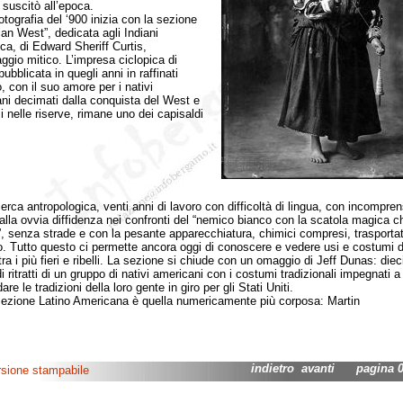
 suscitò all’epoca.
grafia del ‘900 inizia con la sezione
an West”, dedicata agli Indiani
ca, di Edward Sheriff Curtis,
ggio mitico. L’impresa ciclopica di
pubblicata in quegli anni in raffinati
o, con il suo amore per i nativi
ni decimati dalla conquista del West e
i nelle riserve, rimane uno dei capisaldi
cerca antropologica, venti anni di lavoro con difficoltà di lingua, con incompren
alla ovvia diffidenza nei confronti del “nemico bianco con la scatola magica c
”, senza strade e con la pesante apparecchiatura, chimici compresi, trasporta
o. Tutto questo ci permette ancora oggi di conoscere e vedere usi e costumi d
ra i più fieri e ribelli. La sezione si chiude con un omaggio di Jeff Dunas: diec
 ritratti di un gruppo di nativi americani con i costumi tradizionali impegnati a
re le tradizioni della loro gente in giro per gli Stati Uniti.
one Latino Americana è quella numericamente più corposa: Martin
indietro
avanti
pagina 02
rsione stampabile