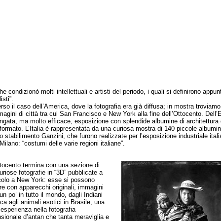
e condizionò molti intellettuali e artisti del periodo, i quali si definirono appun
isti”.
 il caso dell’America, dove la fotografia era già diffusa; in mostra troviamo
magini di città tra cui San Francisco e New York alla fine dell’Ottocento. Dell’
ingata, ma molto efficace, esposizione con splendide albumine di architettura 
formato. L’Italia è rappresentata da una curiosa mostra di 140 piccole albumin
o stabilimento Ganzini, che furono realizzate per l’esposizione industriale itali
ilano: “costumi delle varie regioni italiane”.
cento termina con una sezione di
uriose fotografie in “3D” pubblicate a
colo a New York: esse si possono
e con apparecchi originali, immagini
un po’ in tutto il mondo, dagli Indiani
ca agli animali esotici in Brasile, una
 esperienza nella fotografia
nsionale d’antan che tanta meraviglia e