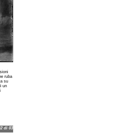
sioni
he ruba
ta su
i un
i
 di 03