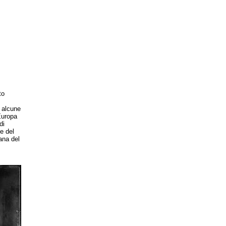
to
 alcune
Europa
di
e del
ana del