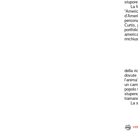
stupore
La foto
“Americ
d’Ameri
persona
Curtis, 
portfoli
america
rinchius
della ri
dovute 
l’anima
un carr
popolo t
stupendi
tramanda
La sezi
ve