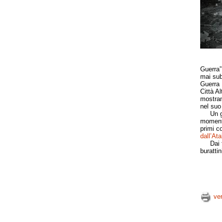
Guerra”
mai sub
Guerra M
Città Al
mostran
nel suo
Un gran
momenti,
primi co
dall’At
Dai fil
buratti
ve