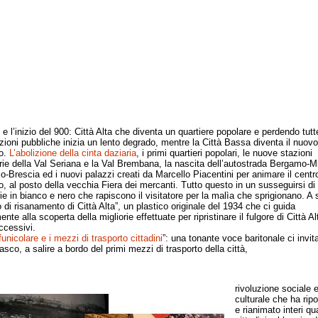
 e l’inizio del 900: Città Alta che diventa un quartiere popolare e perdendo tutt
zioni pubbliche inizia un lento degrado, mentre la Città Bassa diventa il nuovo
no.
L’abolizione della cinta daziaria
, i primi quartieri popolari, le nuove stazioni
arie della Val Seriana e la Val Brembana, la nascita dell’autostrada Bergamo-M
-Brescia ed i nuovi palazzi creati da Marcello Piacentini per animare il centr
no, al posto della vecchia Fiera dei mercanti. Tutto questo in un susseguirsi di
fie in bianco e nero che rapiscono il visitatore per la malìa che sprigionano. A 
o di risanamento di Città Alta”, un plastico originale del 1934 che ci guida
ente alla scoperta della migliorie effettuate per ripristinare il fulgore di Città Al
ccessivi.
funicolare e i mezzi di trasporto cittadini
”: una tonante voce baritonale ci invita
sco, a salire a bordo del primi mezzi di trasporto della città,
rivoluzione sociale 
culturale che ha rip
e rianimato interi qua