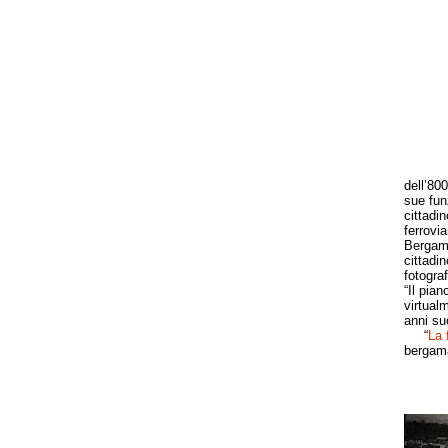
dell’800
sue fun
cittadi
ferrovi
Bergamo
cittadi
fotogra
“Il pian
virtualm
anni su
“
La 
bergama