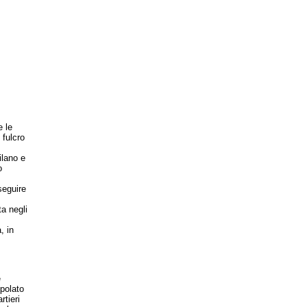
e le
 fulcro
ilano e
o
seguire
ta negli
, in
e
opolato
rtieri