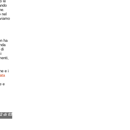
o le
ando
ne.
 nel
iviamo
on ha
onda
 di
i
enti,
he e i
ata
e e
 di 03