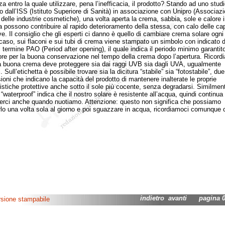
a entro la quale utilizzare, pena l’inefficacia, il prodotto? Stando ad uno studi
o dall’ISS (Istituto Superiore di Sanità) in associazione con Unipro (Associaz
a delle industrie cosmetiche), una volta aperta la crema, sabbia, sole e calore i
a possono contribuire al rapido deterioramento della stessa, con calo delle ca
ive. Il consiglio che gli esperti ci danno è quello di cambiare crema solare ogni
 caso, sui flaconi e sui tubi di crema viene stampato un simbolo con indicato d
l termine PAO (Period after opening), il quale indica il periodo minimo garantit
ore per la buona conservazione nel tempo della crema dopo l’apertura. Ricord
 buona crema deve proteggere sia dai raggi UVB sia dagli UVA, ugualmente
 Sull’etichetta è possibile trovare sia la dicitura “stabile” sia “fotostabile”, due
ioni che indicano la capacità del prodotto di mantenere inalterate le proprie
ristiche protettive anche sotto il sole più cocente, senza degradarsi. Similment
 “waterproof” indica che il nostro solare è resistente all’acqua, quindi continua
erci anche quando nuotiamo. Attenzione: questo non significa che possiamo
rlo una volta sola al giorno e poi sguazzare in acqua, ricordiamoci comunque 
indietro
avanti
pagina 02
rsione stampabile