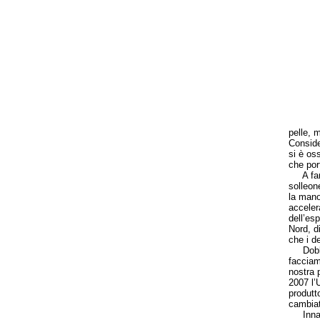
pelle, 
Conside
si è os
che port
A farne
solleon
la mano 
acceler
dell’es
Nord, di
che i de
Dobbiam
facciam
nostra p
2007 l’
produtt
cambiat
Innanzi