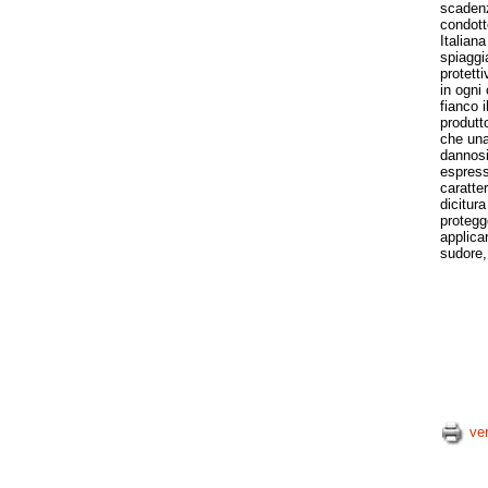
scadenz
condott
Italian
spiaggi
protett
in ogni
fianco i
produtt
che una
dannosi.
espress
caratte
dicitura
protegg
applica
sudore,
ve