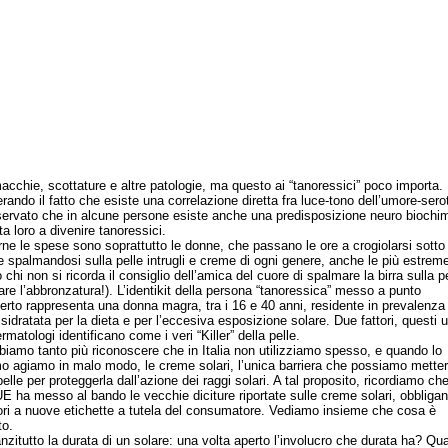
macchie, scottature e altre patologie, ma questo ai “tanoressici” poco importa.
rando il fatto che esiste una correlazione diretta fra luce-tono dell’umore-sero
servato che in alcune persone esiste anche una predisposizione neuro biochi
a loro a divenire tanoressici.
 le spese sono soprattutto le donne, che passano le ore a crogiolarsi sotto 
e spalmandosi sulla pelle intrugli e creme di ogni genere, anche le più estreme
chi non si ricorda il consiglio dell’amica del cuore di spalmare la birra sulla p
are l’abbronzatura!). L’identikit della persona “tanoressica” messo a punto
perto rappresenta una donna magra, tra i 16 e 40 anni, residente in prevalenza 
sidratata per la dieta e per l’eccesiva esposizione solare. Due fattori, questi u
rmatologi identificano come i veri “Killer” della pelle.
o tanto più riconoscere che in Italia non utilizziamo spesso, e quando lo
o agiamo in malo modo, le creme solari, l’unica barriera che possiamo metter
elle per proteggerla dall’azione dei raggi solari. A tal proposito, ricordiamo che
UE ha messo al bando le vecchie diciture riportate sulle creme solari, obbligan
ori a nuove etichette a tutela del consumatore. Vediamo insieme che cosa è
o.
tutto la durata di un solare: una volta aperto l’involucro che durata ha? Qua