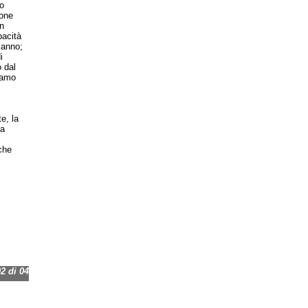
o
ione
n
pacità
 anno;
i
o dal
iamo
e, la
 a
che
 di 04