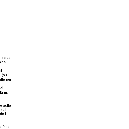
tonina,
mica
il
 (alzi
elle per
al
ltimi,
e sulla
 dal
do i
l è la