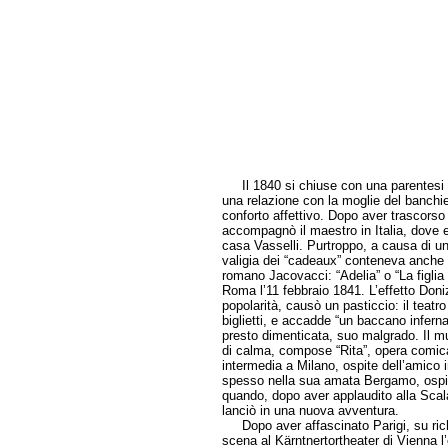
Il 1840 si chiuse con una parentesi am
una relazione con la moglie del banchie
conforto affettivo. Dopo aver trascors
accompagnò il maestro in Italia, dove e
casa Vasselli. Purtroppo, a causa di una
valigia dei “cadeaux” conteneva anche 
romano Jacovacci: “Adelia” o “La figlia 
Roma l’11 febbraio 1841. L’effetto Don
popolarità, causò un pasticcio: il teatro
biglietti, e accadde “un baccano inferna
presto dimenticata, suo malgrado. Il mus
di calma, compose “Rita”, opera comic
intermedia a Milano, ospite dell’amico 
spesso nella sua amata Bergamo, ospit
quando, dopo aver applaudito alla Scal
lanciò in una nuova avventura.
Dopo aver affascinato Parigi, su richi
scena al Kärntnertortheater di Vienna l