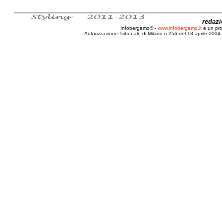
redaz
Infobergamo® -
www.infobergamo.it
è un pr
Autorizzazione Tribunale di Milano n.256 del 13 aprile 2004. 
Bergamo, Gaetano, Donizetti, Musicista, Composit